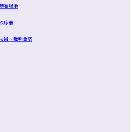
競賽場地
秩序冊
技術、裁判會議