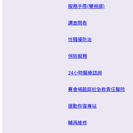
服務手冊(雙視版)
調查問卷
性騷擾防治
保險服務
24小時醫療諮詢
賽會場館鄰近急救責任醫院
運動恢復專站
輔具維修